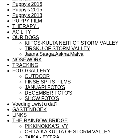
Puppy's 2016
Puppy's 2015
Puppy's 2013
PUPPY FILM
THERAPY .
AGILITY
OUR DOGS
KIITOS-KULTA NEITI OF STORM VALLEY
TIRSKU OF STORM VALLEY
Jaana,Saaga,Askha,Malva
NOSEWORK
TRACKING
FOTO GALLERY
OUTDOOR
FINSE SPITS FILMS
JANUARI FOTO'S
DECEMBER FOTO'S
SHOW FOTO'S
Voeding ..wist u dat?
GASTENBOEK
LINKS
THE RAINBOW BRIDGE
PIKKINOKKA'S IVY
CH:TAIKA KULTA OF STORM VALLEY
TAIKA - EXTRA.