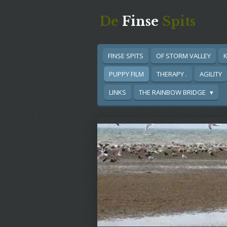
Ga
De
Finse
Spits
direct
naar
de
hoofdinhoud
FINSE SPITS
OF STORM VALLEY
K
PUPPY FILM
THERAPY .
AGILITY
LINKS
THE RAINBOW BRIDGE