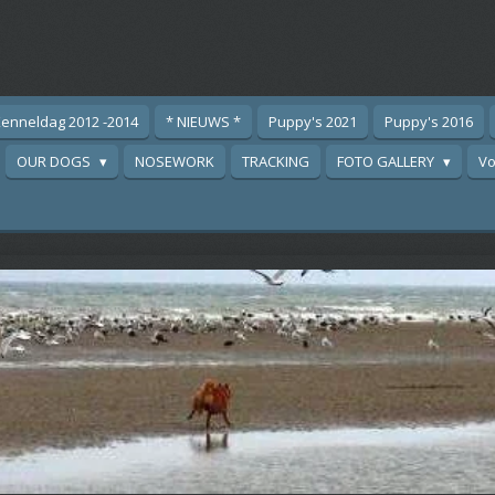
enneldag 2012 -2014
* NIEUWS *
Puppy's 2021
Puppy's 2016
OUR DOGS
NOSEWORK
TRACKING
FOTO GALLERY
Vo