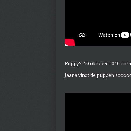
Puppy's 10 oktober 2010 en e
Jaana vindt de puppen zooooo 