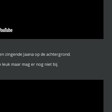
en zingende Jaana op de achtergrond.
leuk maar mag er nog niet bij.