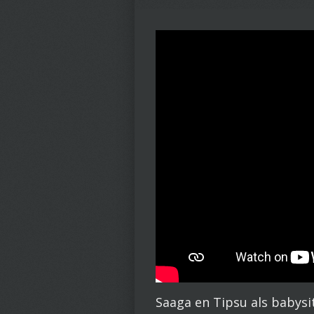
Saaga en Tipsu als babysit