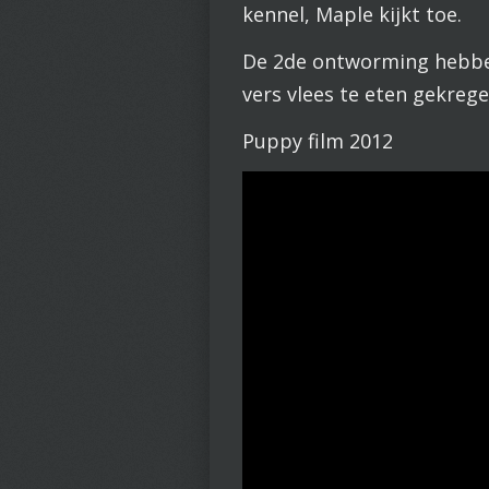
kennel, Maple kijkt toe.
De 2de ontworming hebben 
vers vlees te eten gekrege
Puppy film 2012