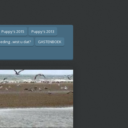
Puppy's 2015
Puppy's 2013
eding ..wist u dat?
GASTENBOEK