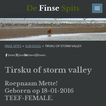
Ga
De
Finse
Spits
direct
naar
de
hoofdinhoud
FINSE SPITS
»
OUR DOGS
»
TIRSKU OF STORM VALLEY
Delen
Deel
Share
Delen
Tirsku of storm valley
Roepnaam Mette!
Geboren op 18-01-2016
TEEF-FEMALE.