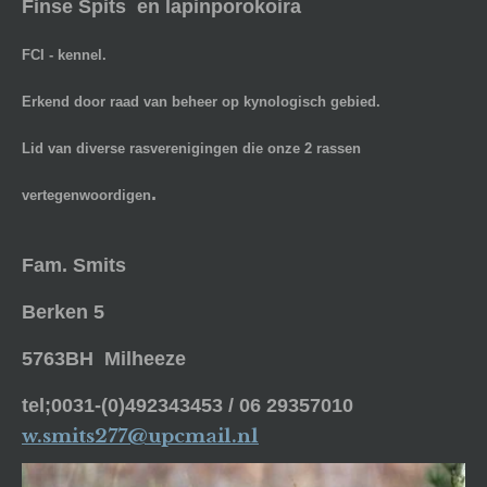
Finse Spits en lapinporokoira
FCI - kennel.
Erkend door raad van beheer op kynologisch gebied.
Lid van diverse rasverenigingen die onze 2 rassen
.
vertegenwoordigen
Fam. Smits
Berken 5
5763BH Milheeze
tel;0031-(0)492343453 / 06 29357010
w.smits277@upcmail.nl