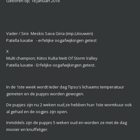
o
e
Geboren op; 18 januari 2016
6
k
s
6
t
6
6
6
Vader / Sire Meskis Sava Giria (imp.Litouwen)
6
Patella luxatie - erfelijke oogafwijkingen getest
6
7
X
s
Multi champion; Kiitos Kulta Neiti Of Storm Valley
t
Patella luxatie - Erfelijke oogafwijkingen getest.
e
r
r
In de 1ste week wordt Ieder dag Tipsu's lichaams temperatuur
e
gemeten en de pupjes worden gewogen.
n
De pupjes zijn nu 2 weken oud,ze hebben hun 1ste wormkuur ook
al gehad en de oogjes zijn open.
Inmiddels zijn de pupjes 5 weken oud en worden ze met de dag
mooier en knuffeliger.