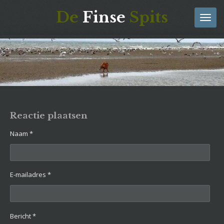
Ga
De
Finse
Spits
direct
naar
de
hoofdinhoud
Reactie plaatsen
Naam *
E-mailadres *
Bericht *