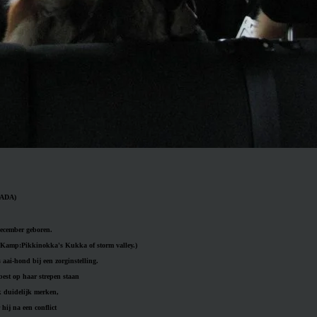
NADA)
december geboren.
amp:Pikkinokka's Kukka of storm valley.)
s aai-hond bij een zorginstelling.
best op haar strepen staan
ok duidelijk merken,
hij na een conflict