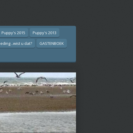
Puppy's 2015
Puppy's 2013
eding ..wist u dat?
GASTENBOEK