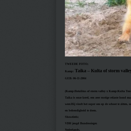
TWEEDE FOTO;
Taika – Kulta of storm valle
Kamp:
GEB: 06-11-2004
(Kamp:Ilotulitus of storm valley x Kamp:Kulta Touli
Taika is onze kerel, een zeer rustige relaxte hond m
weer.Hij vindt het super om op de schoot te zitten, 
en behendigheid te doen.
Showtitels;
VDH jeugd Bundessieger.
Nederlands,