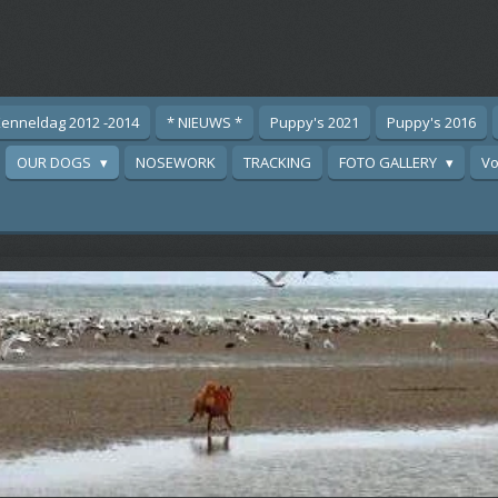
enneldag 2012 -2014
* NIEUWS *
Puppy's 2021
Puppy's 2016
OUR DOGS
NOSEWORK
TRACKING
FOTO GALLERY
Vo