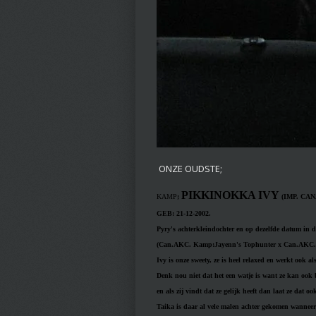
ONZE OUDSTE;
PIKKINOKKA IVY
KAMP
;
(IMP. CA
GEB: 21-12-2002.
Pyry's achterkleindochter en op dezelfde datum in 
(Can.AKC. Kamp:Jayenn's Tophunter x Can.AKC.K
Ivy is onze sweety, ze is heel relaxed en werkt ook al
Denk nou niet dat het een watje is want ze kan ook 
en als zij vindt dat ze gelijk heeft dan laat ze dat o
Taika is daar al vele malen achter gekomen wanneer 