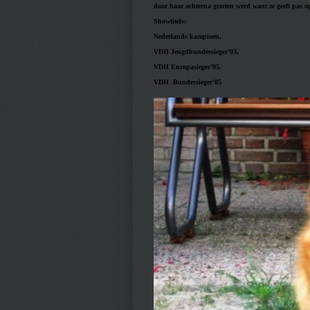
door haar achterna gezeten werd want ze geeft pas op 
Showtitels:
Nederlands kampioen,
VDH Jeugdbundessieger’03,
VDH Europasieger’05,
VDH Bundessieger’05