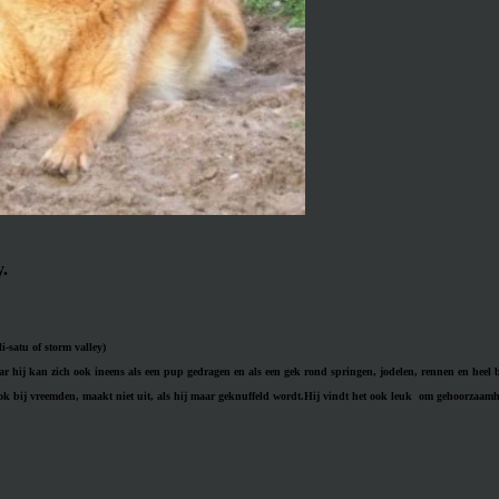
y.
-satu of storm valley)
aar hij kan zich ook ineens als een pup gedragen en als een gek rond springen, jodelen, rennen en heel 
ook bij vreemden, maakt niet uit, als hij maar geknuffeld wordt.
Hij vindt het ook leuk om gehoorzaamh