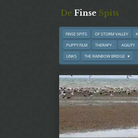
Ga
De
Finse
Spits
direct
naar
de
hoofdinhoud
FINSE SPITS
OF STORM VALLEY
K
PUPPY FILM
THERAPY .
AGILITY
LINKS
THE RAINBOW BRIDGE